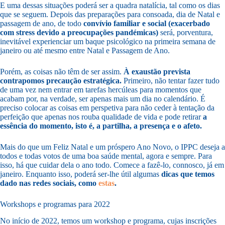
E uma dessas situações poderá ser a quadra natalícia, tal como os dias
que se seguem. Depois das preparações para consoada, dia de Natal e
passagem de ano, de todo
convívio familiar e social (exacerbado
com stress devido a preocupações pandémicas)
será, porventura,
inevitável experienciar um baque psicológico na primeira semana de
janeiro ou até mesmo entre Natal e Passagem de Ano.
Porém, as coisas não têm de ser assim.
À exaustão prevista
contrapomos precaução estratégica.
Primeiro, não tentar fazer tudo
de uma vez nem entrar em tarefas hercúleas para momentos que
acabam por, na verdade, ser apenas mais um dia no calendário. É
preciso colocar as coisas em perspetiva para não ceder à tentação da
perfeição que apenas nos rouba qualidade de vida e pode retirar
a
essência do momento, isto é, a partilha, a presença e o afeto.
Mais do que um Feliz Natal e um próspero Ano Novo, o IPPC deseja a
todos e todas votos de uma boa saúde mental, agora e sempre. Para
isso, há que cuidar dela o ano todo. Comece a fazê-lo, connosco, já em
janeiro. Enquanto isso, poderá ser-lhe útil algumas
dicas que temos
dado nas redes sociais, como
estas
.
Workshops e programas para 2022
No início de 2022, temos um workshop e programa, cujas inscrições