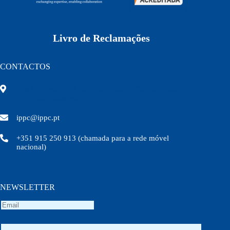
Livro de Reclamações
CONTACTOS
Rua Olivença nº11 Edifício Topázio 7ºandar – Sala 703
3000-306 Coimbra
ippc@ippc.pt
+351 915 250 913 (chamada para a rede móvel
nacional)
NEWSLETTER