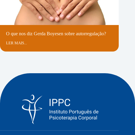
Orador(a):
INÊS ROSENDO
O que nos diz Gerda Boyesen sobre autorregulação?
Especialista em Medicina Geral e Familiar
LER MAIS...
com interesse especial pela área da Saúde
Mental. Doutorada em Medicina e Professora
na FMUC, desenvolve investigação na área de
saúde mental, áreas da comunicação, bem-
estar e burnout dos estudantes e médicos,
qualidade de vida e impacto dos contextos
nas doenças, conhecimentos estigma e
barreiras no acesso a cuidados de saúde na
doença mental. Faz parte da direção da
Sociedade Portuguesa para o Estudo da
Saúde Mental e, através da Ordem dos
Médicos, da Comissão Regional de Saúde
Mental do Centro. Coordenadora da USF