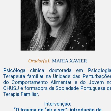
Orador(a):
MARIA XAVIER
Psicóloga clínica doutorada em Psicologia
Terapeuta familiar na Unidade das Perturbaçõe
do Comportamento Alimentar e do Jovem n
CHUSJ e formadora da Sociedade Portuguesa d
Terapia Familiar.
Intervenção:
“O trauma de “vir a ser”: introdução da