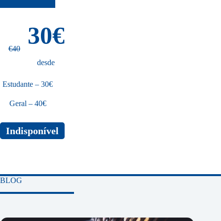
EABP – European Association for Body
Psychotherapy e da EABP Council of National
Associations. Associada da Relational School
30€
and of the EMDR Association UK and Ireland.
€40
Intervenção:
desde
“Trauma and the Body“
Estudante – 30€
Geral – 40€
Indisponível
BLOG