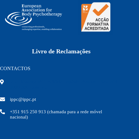
Coimbra Centro.
Intervenção:
“O médico de família na gestão de eventos
de vida traumáticos“
Livro de Reclamações
CONTACTOS
Rua Olivença nº11 Edifício Topázio 7ºandar – Sala 703
3000-306 Coimbra
ippc@ippc.pt
+351 915 250 913 (chamada para a rede móvel
nacional)