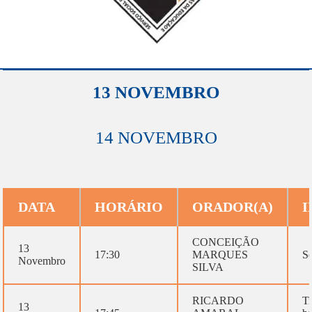
13 NOVEMBRO
14 NOVEMBRO
DATA
HORÁRIO
ORADOR(A)
I
CONCEIÇÃO
13
17:30
MARQUES
Se
Novembro
SILVA
RICARDO
Tr
13