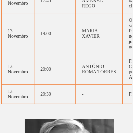
17:45
AMARAL
bá
Novembro
REGO
cl
O 
se
13
MARIA
Ps
19:00
Novembro
XAVIER
no
jo
ne
Fi
13
ANTÓNIO
Cr
20:00
Novembro
ROMA TORRES
pe
A
13
20:30
-
F
Novembro