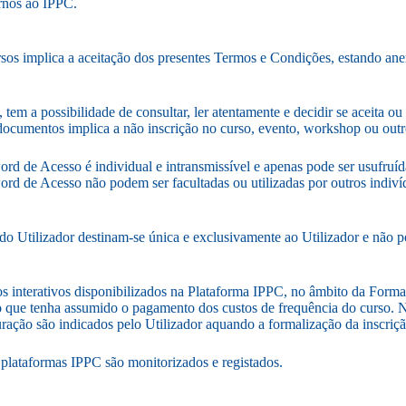
ernos ao IPPC.
os implica a aceitação dos presentes Termos e Condições, estando ane
tem a possibilidade de consultar, ler atentamente e decidir se aceita ou
es documentos implica a não inscrição no curso, evento, workshop ou out
 de Acesso é individual e intransmissível e apenas pode ser usufruíd
rd de Acesso não podem ser facultadas ou utilizadas por outros indivi
co do Utilizador destinam-se única e exclusivamente ao Utilizador e nã
s interativos disponibilizados na Plataforma IPPC, no âmbito da Formaç
 que tenha assumido o pagamento dos custos de frequência do curso. No e
ação são indicados pelo Utilizador aquando a formalização da inscriça
plataformas IPPC são monitorizados e registados.