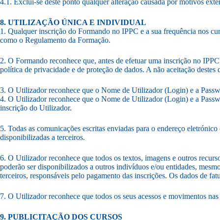
4.1. Exclui-se deste ponto qualquer alteração causada por motivos ext
8. UTILIZAÇÃO ÚNICA E INDIVIDUAL
1. Qualquer inscrição do Formando no IPPC e a sua frequência nos curs
como o Regulamento da Formação.
2. O Formando reconhece que, antes de efetuar uma inscrição no IPPC, 
política de privacidade e de proteção de dados. A não aceitação dest
3. O Utilizador reconhece que o Nome de Utilizador (Login) e a Password
4. O Utilizador reconhece que o Nome de Utilizador (Login) e a Passwo
inscrição do Utilizador.
5. Todas as comunicações escritas enviadas para o endereço eletróni
disponibilizadas a terceiros.
6. O Utilizador reconhece que todos os textos, imagens e outros recurso
poderão ser disponibilizados a outros indivíduos e/ou entidades, mesmo
terceiros, responsáveis pelo pagamento das inscrições. Os dados de fatur
7. O Utilizador reconhece que todos os seus acessos e movimentos nas 
9. PUBLICITAÇÃO DOS CURSOS