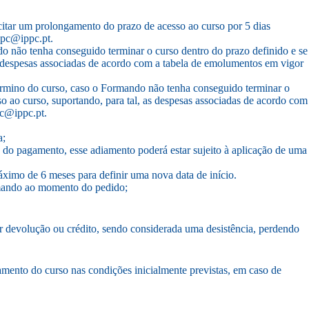
icitar um prolongamento do prazo de acesso ao curso por 5 dias
ppc@ippc.pt.
do não tenha conseguido terminar o curso dentro do prazo definido e se
s despesas associadas de acordo com a tabela de emolumentos em vigor
 término do curso, caso o Formando não tenha conseguido terminar o
o ao curso, suportando, para tal, as despesas associadas de acordo com
pc@ippc.pt.
a;
o do pagamento, esse adiamento poderá estar sujeito à aplicação de uma
ximo de 6 meses para definir uma nova data de início.
rmando ao momento do pedido;
 devolução ou crédito, sendo considerada uma desistência, perdendo
ento do curso nas condições inicialmente previstas, em caso de