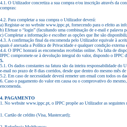
4.1. O Utilizador concretiza a sua compra e/ou inscrição através da
compras:
4.2. Para completar a sua compra o Utilizador deverá:
a) Registar-se no website www.ippc.pt, fornecendo para o efeito as inform
b) Efetuar o “login” (facultando uma combinação de e-mail e palavra pa
c) Completar a informação e escolher as opções que lhe são disponib
4.3. A confirmação final da encomenda pelo Utilizador equivale à aceit
quais é anexada a Política de Privacidade e qualquer condição externa 
4.4. O IPPC honrará as encomendas recebidas online. Na falta de dispon
IPPC compromete-se à devolução integral do valor, dispondo o IPPC de
5.
5.1. Os dados constantes na fatura são da inteira responsabilidade do 
e-mail no prazo de 8 dias corridos, desde que dentro do mesmo mês de
5.2. Em caso de necessidade deverá remeter um email com todos os da
6. Caso o pagamento do valor em causa ou o comprovativo do mesmo, não
encomenda.
4. PAGAMENTO
1. No website www.ippc.pt, o IPPC propõe ao Utilizador as seguintes
1. Cartão de crédito (Visa, Mastercard);
2. Referência Multibanco;