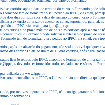
 valor pago, podendo ser solicitada, por parte do Formando:
ois dias corridos após a data de término do curso, o Formando pode sol
, o Formando tem de formalizar o seu pedido ao IPPC, via email, para i
o de dois dias corridos após a data de término do curso, caso o Forman
citar a extensão do prazo de acesso ao curso, suportando, para tal, a
u pedido ao IPPC, via email, para ippc@ippc.pt.
cia dos cursos e no prazo máximo de dois dias corridos após a data de
s consecutivos, o Formando pode solicitar a extensão do prazo de acess
o Formando tem de formalizar o seu pedido ao IPPC, via email, para ip
ridos, após a realização do pagamento, não será aplicável qualquer tax
os dias corridos e até ao limite de 15 dias corridos, após a realizaçã
 pagos ficarão retidos pelo IPPC, dispondo o Formando de um prazo má
ppc@ippc.pt, devendo ser fornecidos todos os dados necessários do Fo
pra realizada via www.ippc.pt.
os totalmente alheios ao IPPC, o Utilizador não tem direito a qualquer
ando, por motivos imputados ao IPPC, não consiga garantir o funcionam
mínimo de formandos.