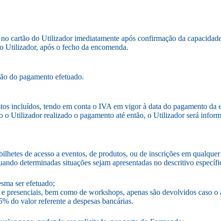
 no cartão do Utilizador imediatamente após confirmação da capacidade
 do Utilizador, após o fecho da encomenda.
ação do pagamento efetuado.
stos incluídos, tendo em conta o IVA em vigor à data do pagamento d
o o Utilizador realizado o pagamento até então, o Utilizador será in
bilhetes de acesso a eventos, de produtos, ou de inscrições em qualq
uando determinadas situações sejam apresentadas no descritivo específ
mesma ser efetuado;
e presenciais, bem como de workshops, apenas são devolvidos caso o aviso
,5% do valor referente a despesas bancárias.