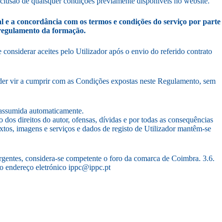
usão de quaisquer condições previamente disponíveis no website.
 e a concordância com os termos e condições do serviço por parte
regulamento da formação.
e considerar aceites pelo Utilizador após o envio do referido contrato
nder vir a cumprir com as Condições expostas neste Regulamento, sem
é assumida automaticamente.
dos direitos do autor, ofensas, dívidas e por todas as consequências
textos, imagens e serviços e dados de registo de Utilizador mantêm-se
s emergentes, considera-se competente o foro da comarca de Coimbra. 3.6.
 o endereço eletrónico ippc@ippc.pt