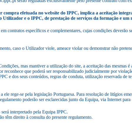
ippc.pt serão reguladas exclusivamente pelo presente contrato com excl
r compra efetuada no website do IPPC, implica a aceitação integral
tilizador e o IPPC, de prestação de serviços da formação e um 
 em contratos específicos e complementares, cujas condições deverão s
mento, caso o Utilizador viole, ameace violar ou demonstrar não prete
ondições, mas mantiver a utilização do site, a aceitação das mesmas 
reconhece que poderá ser responsabilizado judicialmente por violação 
 IPPC e dos seus conteúdos, regras de conduta, utilização reservada de 
 a ele rege-se pela legislação Portuguesa. Para resolução de litígio
 Regulamento poderão ser esclarecidas junto da Equipa, via Internet para
 será interpretado pela Equipa IPPC.
o têm direito à consulta do presente regulamento.