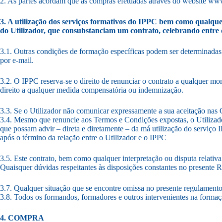
2. As partes acordam que as compras efetuadas através do website www.
3. A utilização dos serviços formativos do IPPC bem como qualque
do Utilizador, que consubstanciam um contrato, celebrando entre o U
3.1. Outras condições de formação específicas podem ser determinadas
por e-mail.
3.2. O IPPC reserva-se o direito de renunciar o contrato a qualquer mo
direito a qualquer medida compensatória ou indemnização.
3.3. Se o Utilizador não comunicar expressamente a sua aceitação nas C
3.4. Mesmo que renuncie aos Termos e Condições expostas, o Utilizador 
que possam advir – direta e diretamente – da má utilização do serviço
após o término da relação entre o Utilizador e o IPPC
3.5. Este contrato, bem como qualquer interpretação ou disputa relativa
Quaisquer dúvidas respeitantes às disposições constantes no presente
3.7. Qualquer situação que se encontre omissa no presente regulamento
3.8. Todos os formandos, formadores e outros intervenientes na formaçã
4. COMPRA