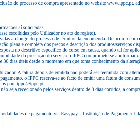
 conclusão do processo de compra apresentado no website www.ippc.pt, a
ações aí solicitadas.
sse escolhidas pelo Utilizador no ato de registo).
ilizadas ao longo do processo de término da encomenda. De acordo com o 
ação plena e completa dos preços e descrição dos produtos/serviços d
exposta no descritivo específico do curso em causa, quando tal for aplica
ibilidade da prestação do serviço o IPPC compromete-se a informar o 
 30 dias úteis desde o momento em que toma conhecimento da alteração
Utilizador. A fatura depois de emitida não poderá ser reemitida com a
 pagamento, o IPPC reserva-se ao facto de emitir uma fatura de consumi
dos para ippc@ippc.pt.
 seja rececionado pelos serviços dentro de 3 dias corridos, a compra 
 modalidades de pagamento via Easypay – Instituição de Pagamento Ld