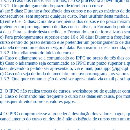
1.3. No caso dos cursos assíncronos, não se processará à devolução do
1.3.1. Um prolongamento do prazo de término do curso:
a) até 5 dias: Durante a frequência dos cursos e no prazo máximo de d
consecutivos, sem suportar qualquer custo. Para usufruir desta medida
b) entre 6 e 15 dias: Durante a frequência dos cursos e no prazo máxim
pretender um prolongamento de dias consecutivos, o Formando pode soli
à data. Para usufruir desta medida, o Formando tem de formalizar o se
c) Para prolongamentos superior entre 16 e 30 dias: Durante a frequên
curso dentro do prazo definido e se pretender um prolongamento de dia
a tabela de emolumentos em vigor à data. Para usufruir desta medida, 
1.3.2. Um adiamento do início do curso:
a) Caso o adiamento seja comunicado ao IPPC no prazo de três dias cor
b) Caso o adiamento seja comunicado ao IPPC num prazo superior a quatr
taxa, devendo o pedido ser apresentado, via e-mail, para ippc@ippc.pt
c) Caso não seja definida de imediato um novo cronograma, os valores
1.3.3. Qualquer comunicação deverá ser apresentada via email para i
2. O IPPC não realiza trocas de cursos, workshops ou de qualquer com
3. Caso o Formando não frequente o curso nas datas em causa, por motiv
quaisquer direitos sobre os valores pagos.
4.O IPPC compromete-se a proceder à devolução dos valores pagos, qu
cancelamento do curso ou devido à não existência de cursos com um 