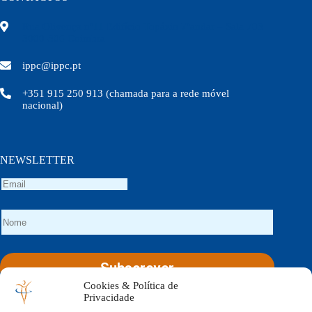
Rua Olivença nº11 Edifício Topázio 7ºandar – Sala 703
3000-306 Coimbra
ippc@ippc.pt
+351 915 250 913 (chamada para a rede móvel
nacional)
NEWSLETTER
Cookies & Política de
Social Icons
Privacidade