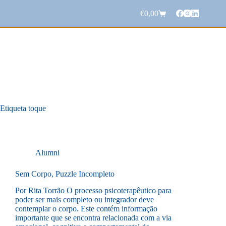
Pular
para
€
0,00
Carrinho
o
de
conteúdo
compras
Etiqueta
toque
Alumni
Sem Corpo, Puzzle Incompleto
Por Rita Torrão O processo psicoterapêutico para
poder ser mais completo ou integrador deve
contemplar o corpo. Este contém informação
importante que se encontra relacionada com a via