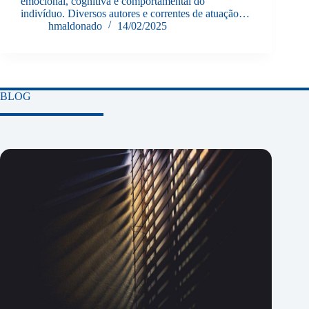
emocional, cognitiva e comportamental do
indivíduo. Diversos autores e correntes de atuação…
hmaldonado
14/02/2025
BLOG