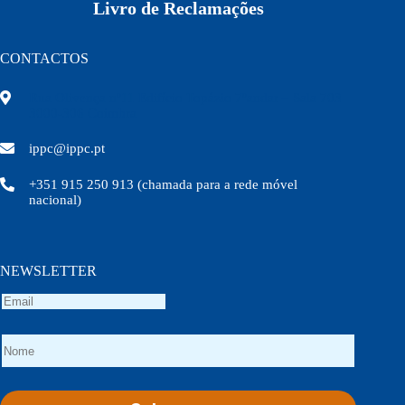
Livro de Reclamações
CONTACTOS
Rua Olivença nº11 Edifício Topázio 7ºandar – Sala 703
3000-306 Coimbra
ippc@ippc.pt
+351 915 250 913 (chamada para a rede móvel
nacional)
NEWSLETTER