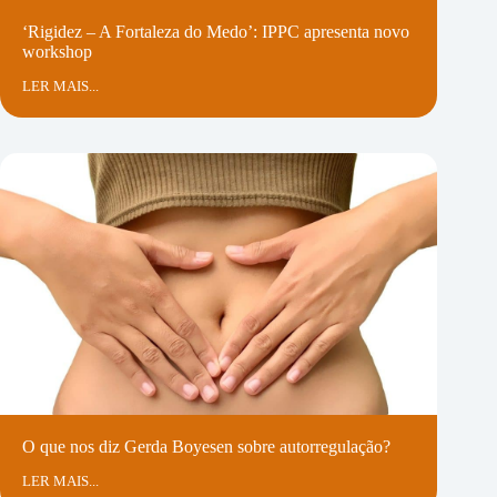
‘Rigidez – A Fortaleza do Medo’: IPPC apresenta novo
workshop
LER MAIS...
O que nos diz Gerda Boyesen sobre autorregulação?
LER MAIS...