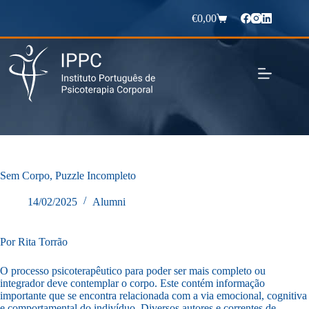
Pular
para
€
0,00
Carrinho
o
de
conteúdo
compras
Sem Corpo, Puzzle Incompleto
14/02/2025
Alumni
Por Rita Torrão
O processo psicoterapêutico para poder ser mais completo ou
integrador deve contemplar o corpo. Este contém informação
importante que se encontra relacionada com a via emocional, cognitiva
e comportamental do indivíduo. Diversos autores e correntes de