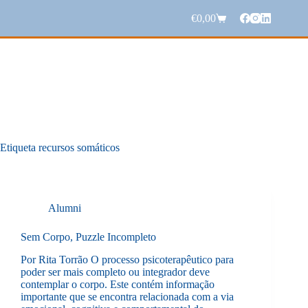
Pular
para
€
0,00
Carrinho
o
de
conteúdo
compras
Etiqueta
recursos somáticos
Alumni
Sem Corpo, Puzzle Incompleto
Por Rita Torrão O processo psicoterapêutico para
poder ser mais completo ou integrador deve
contemplar o corpo. Este contém informação
importante que se encontra relacionada com a via