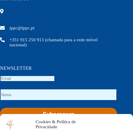
Rua Olivença nº11 Edifício Topázio 7ºandar – Sala 703
3000-306 Coimbra
ippc@ippc.pt
+351 915 250 913 (chamada para a rede móvel
nacional)
NEWSLETTER
Cookies & Política de
Social Icons
Privacidade