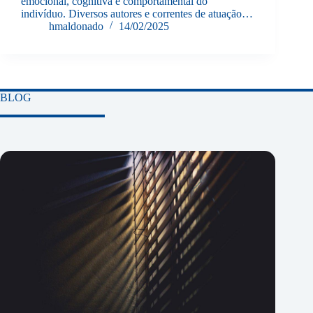
emocional, cognitiva e comportamental do
indivíduo. Diversos autores e correntes de atuação…
hmaldonado
14/02/2025
BLOG