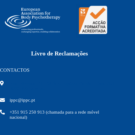
Livro de Reclamações
CONTACTOS
Rua Olivença nº11 Edifício Topázio 7ºandar – Sala 703
3000-306 Coimbra
ippc@ippc.pt
+351 915 250 913 (chamada para a rede móvel
nacional)