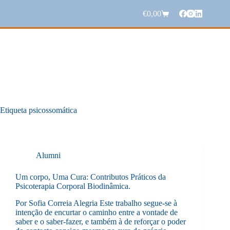
Pular
para
€
0,00
Carrinho
o
de
conteúdo
compras
Etiqueta
psicossomática
Alumni
Um corpo, Uma Cura: Contributos Práticos da
Psicoterapia Corporal Biodinâmica.
Por Sofia Correia Alegria Este trabalho segue-se à
intenção de encurtar o caminho entre a vontade de
saber e o saber-fazer, e também à de reforçar o poder