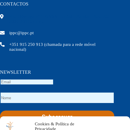
CONTACTOS
Rua Olivença nº11 Edifício Topázio 7ºandar – Sala 703
3000-306 Coimbra
ippc@ippc.pt
+351 915 250 913 (chamada para a rede móvel
nacional)
NEWSLETTER
Cookies & Política de
Social Icons
Privacidade