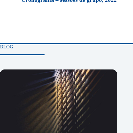
Sessão Individual
BLOG
80€
Duração de 1h*
Formato online ou presencial
Desconto na reserva de 4 sessões
–
INSCRIÇÃO
–
*A duração poderá ser superior a 1h desde que
acordado com o Supervisor e por este comunicado
ao IPPC.