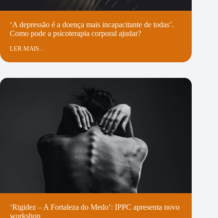
Sessão Grupo
50€
‘A depressão é a doença mais incapacitante de todas’.
Como pode a psicoterapia corporal ajudar?
Horário – das 10h às 13h
Formato online
LER MAIS...
Desconto na inscrição em “pacotes”*
–
INSCRIÇÃO
–
*Para mais informações relativas
aos pacotes de sessões consultar o Regulamento.
‘Rigidez – A Fortaleza do Medo’: IPPC apresenta novo
workshop