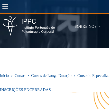
Pular
para
o
conteúdo
SOBRE NÓS
Início
Cursos
Cursos de Longa Duração
Curso de Especializ
INSCRIÇÕES ENCERRADAS