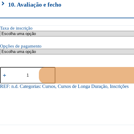
10. Avaliação e fecho
Taxa de inscrição
Opções de pagamento
Quantidade
de
Curso
de
REF:
n.d.
Categorias:
Cursos
,
Cursos de Longa Duração
,
Inscrições
Especialização
em
Psicoterapia
Corporal
Biodinâmica
-
Nível
II