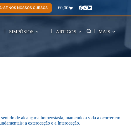
€
0,00
A-SE NOS NOSSOS CURSOS
Carrinho
de
compras
SIMPÓSIOS
ARTIGOS
MAIS
 sentido de alcançar a homeostasia, mantendo a vida a ocorrer em
ndamentais: a exteroceção e a Interoceção.