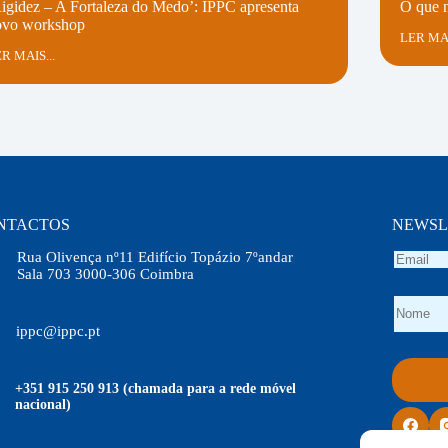
igidez – A Fortaleza do Medo’: IPPC apresenta
O que n
ovo workshop
LER MAI
R MAIS...
NTACTOS
NEWSL
Rua Olivença nº11 Edifício Topázio 7ºandar
Sala 703 3000-306 Coimbra
ippc@ippc.pt
Social 
+351 915 250 913 (chamada para a rede móvel
nacional)