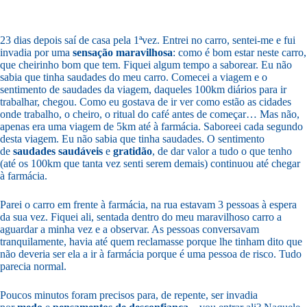
23 dias depois saí de casa pela 1ªvez. Entrei no carro, sentei-me e fui
invadia por uma
sensação
maravilhosa
: como é bom estar neste carro,
que cheirinho bom que tem. Fiquei algum tempo a saborear. Eu não
sabia que tinha saudades do meu carro. Comecei a viagem e o
sentimento de saudades da viagem, daqueles 100km diários para ir
trabalhar, chegou. Como eu gostava de ir ver como estão as cidades
onde trabalho, o cheiro, o ritual do café antes de começar… Mas não,
apenas era uma viagem de 5km até à farmácia. Saboreei cada segundo
desta viagem. Eu não sabia que tinha saudades. O sentimento
de
saudades
saudáveis
e
gratidão
, de dar valor a tudo o que tenho
(até os 100km que tanta vez senti serem demais) continuou até chegar
à farmácia.
Parei o carro em frente à farmácia, na rua estavam 3 pessoas à espera
da sua vez. Fiquei ali, sentada dentro do meu maravilhoso carro a
aguardar a minha vez e a observar. As pessoas conversavam
tranquilamente, havia até quem reclamasse porque lhe tinham dito que
não deveria ser ela a ir à farmácia porque é uma pessoa de risco. Tudo
parecia normal.
Poucos minutos foram precisos para, de repente, ser invadia