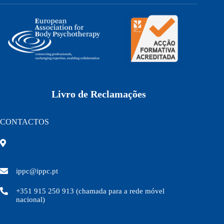
Livro de Reclamações
CONTACTOS
Rua Olivença nº11 Edifício Topázio 7ºandar – Sala 703
3000-306 Coimbra
ippc@ippc.pt
+351 915 250 913 (chamada para a rede móvel
nacional)