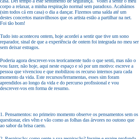
casa. Dei tempo a este sentimento de segurança. Voltei a sentir o meu
corpo a relaxar, a minha respiração normal sem paradoxo. Acabámos
(sim todos cá em casa) o dia a dançar. Fizemos uma saída até um
destes concertos maravilhosos que os artista estão a partilhar na net.
Foi tão bom!
Tudo isto aconteceu ontem, hoje acordei a sentir que tive um sono
reparador, sinal de que a experiência de ontem foi integrada no meu ser
sem deixar estragos.
Poderia agora descrever-vos teoricamente tudo o que senti, mas não o
vou fazer, não hoje, aqui neste espaço e só por um motivo: escreve a
pessoa que vivenciou e que mobilizou os recurso internos para cada
momento da vida. Este recursos/ferramentas, esses sim foram
aprendidos ao longo da vida e do percurso profissional e vou
descrever-vos em forma de resumo.
1. Pensamentos: no primeiro momento observe os pensamentos sem os
questionar, eles vêm e vão como as folhas das árvores no outono que
ao sabor da brisa caem.
2. Respiração: como sente a sua respiração? Inspire e expire profunda