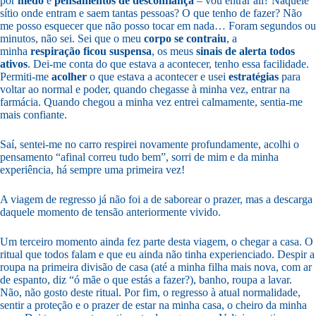
por
medo
e
pensamentos
de
desconfiança
– vou entrar ali? Naquele
sítio onde entram e saem tantas pessoas? O que tenho de fazer? Não
me posso esquecer que não posso tocar em nada… Foram segundos ou
minutos, não sei. Sei que o meu
corpo se contraiu
, a
minha
respiração ficou suspensa
, os meus
sinais de alerta todos
ativos
. Dei-me conta do que estava a acontecer, tenho essa facilidade.
Permiti-me
acolher
o que estava a acontecer e usei
estratégias
para
voltar ao normal e poder, quando chegasse à minha vez, entrar na
farmácia. Quando chegou a minha vez entrei calmamente, sentia-me
mais confiante.
Saí, sentei-me no carro respirei novamente profundamente, acolhi o
pensamento “afinal correu tudo bem”, sorri de mim e da minha
experiência, há sempre uma primeira vez!
A viagem de regresso já não foi a de saborear o prazer, mas a descarga
daquele momento de tensão anteriormente vivido.
Um terceiro momento ainda fez parte desta viagem, o chegar a casa. O
ritual que todos falam e que eu ainda não tinha experienciado. Despir a
roupa na primeira divisão de casa (até a minha filha mais nova, com ar
de espanto, diz “ó mãe o que estás a fazer?), banho, roupa a lavar.
Não, não gosto deste ritual. Por fim, o regresso à atual normalidade,
sentir a proteção e o prazer de estar na minha casa, o cheiro da minha